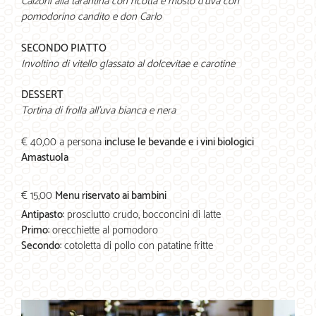
Calzoni alla tarantina con ricotta e mosto d’uva con
pomodorino candito e don Carlo
SECONDO PIATTO
Involtino di vitello glassato al dolcevitae e carotine
DESSERT
Tortina di frolla all’uva bianca e nera
€ 40,00 a persona
incluse le bevande e i vini biologici
Amastuola
€ 15,00
Menu riservato ai bambini
Antipasto
: prosciutto crudo, bocconcini di latte
Primo
: orecchiette al pomodoro
Secondo
: cotoletta di pollo con patatine fritte