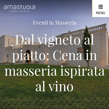
Skip
to
content
MENU
Eventi in Masseria
Dal vigneto al
piatto: Cena in
masseria ispirata
al vino