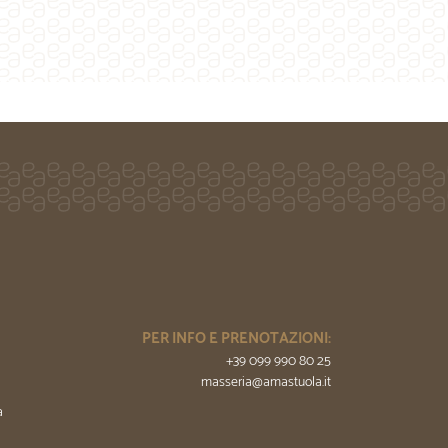
PER INFO E PRENOTAZIONI:
+39 099 990 80 25
masseria@amastuola.it
a