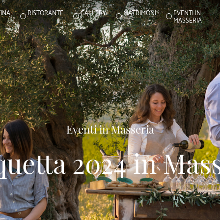
INA
RISTORANTE
GALLERY
MATRIMONI
EVENTI IN
MASSERIA
Eventi in Masseria
quetta 2024 in Mass