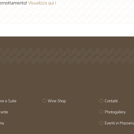
 pernottamento!
Visualizza qui i
re e Suite
Wine Shop
Contatti
rante
Photogallery
ina
Eventi in Masseri