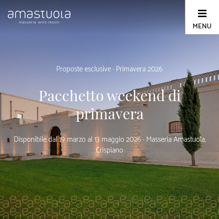
Skip
to
content
MENU
Proposte esclusive · Primavera 2026
Pacchetto weekend di
primavera
Disponibile dal 19 marzo al 13 maggio 2026 · Masseria Amastuola,
Crispiano